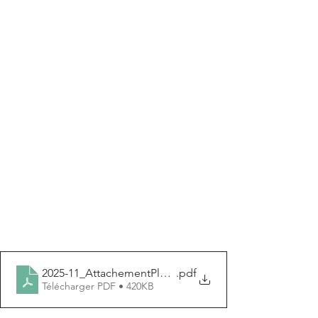
2025-11_AttachementPlateauxVsLotGénérique
.pdf
Télécharger PDF • 420KB