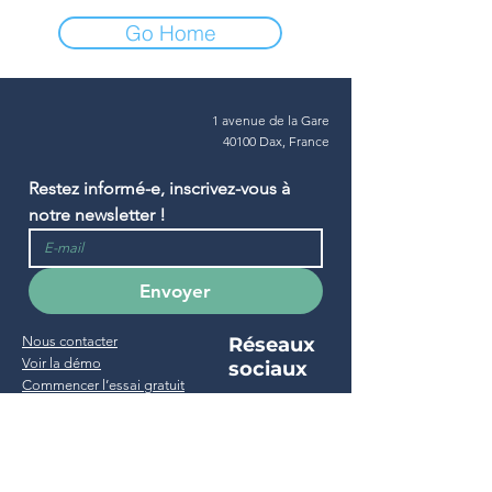
Go Home
1 avenue de la Gare
40100 Dax, France
Restez informé-e, inscrivez-vous à 
notre newsletter !
Envoyer
Nous contacter
Réseaux
Voir la démo
sociaux
Commencer l’essai gratuit
Support & FAQ
Projet
Accueil