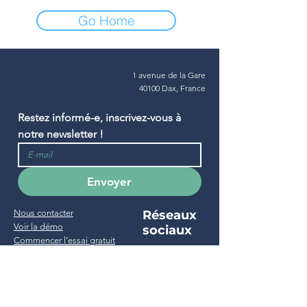
Go Home
1 avenue de la Gare
40100 Dax, France
Restez informé-e, inscrivez-vous à 
notre newsletter !
Envoyer
Nous contacter
Réseaux
Voir la démo
sociaux
Commencer l’essai gratuit
Support & FAQ
Projet
Accueil