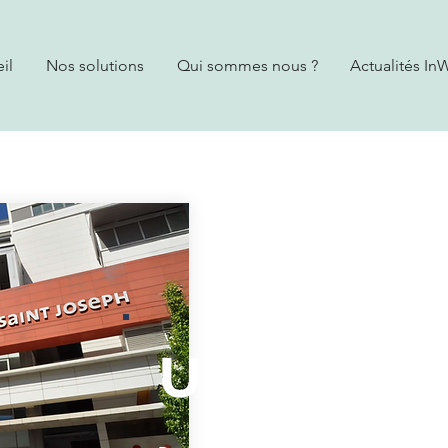
il
Nos solutions
Qui sommes nous ?
Actualités In
Un
parten